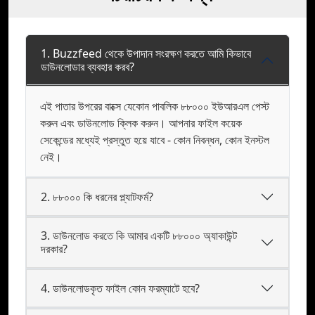
1. Buzzfeed থেকে উপাদান সংরক্ষণ করতে আমি কিভাবে
ডাউনলোডার ব্যবহার করব?
এই পাতার উপরের বাক্সে যেকোন পাবলিক ৮৮০০০ ইউআরএল পেস্ট
করুন এবং ডাউনলোড ক্লিক করুন। আপনার ফাইল কয়েক
সেকেন্ডের মধ্যেই প্রস্তুত হয়ে যাবে - কোন নিবন্ধন, কোন ইনস্টল
নেই।
2. ৮৮০০০ কি ধরনের প্ল্যাটফর্ম?
3. ডাউনলোড করতে কি আমার একটি ৮৮০০০ অ্যাকাউন্ট
দরকার?
4. ডাউনলোডকৃত ফাইল কোন ফরম্যাটে হবে?