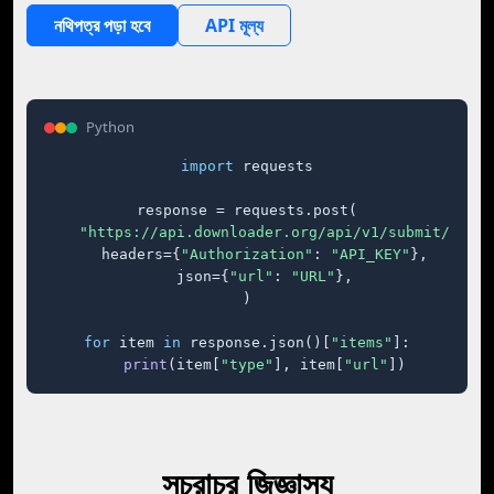
নথিপত্র পড়া হবে
API মূল্য
Python
import
 requests

response = requests.post(

"https://api.downloader.org/api/v1/submit/"
,

    headers={
"Authorization"
: 
"API_KEY"
},

    json={
"url"
: 
"URL"
},

)

for
 item 
in
 response.json()[
"items"
]:

print
(item[
"type"
], item[
"url"
])
সচরাচর জিজ্ঞাস্য