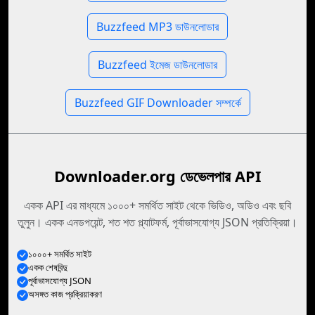
Buzzfeed MP3 ডাউনলোডার
Buzzfeed ইমেজ ডাউনলোডার
Buzzfeed GIF Downloader সম্পর্কে
Downloader.org ডেভেলপার API
একক API এর মাধ্যমে ১০০০+ সমর্থিত সাইট থেকে ভিডিও, অডিও এবং ছবি
তুলুন। একক এনডপয়েন্ট, শত শত প্ল্যাটফর্ম, পূর্বাভাসযোগ্য JSON প্রতিক্রিয়া।
১০০০+ সমর্থিত সাইট
একক শেষবিন্দু
পূর্বাভাসযোগ্য JSON
অসঙ্গত কাজ প্রক্রিয়াকরণ