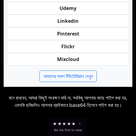
Udemy
Linkedin
Pinterest
Flickr
Mixcloud
আমাদের সকল টিউটোরিয়াল দেখুন
মনে রাখবেন, আমরা কিছুই সংরক্ষণ করি না, সবকিছু আপনার কাছে পাইপ করা হয়,
এমনকি ছবিগুলিও আপনার ব্রাউজারে base64 হিসেবে পাইপ করা হয়।
★
★
★
★
★
-
Be the first to rate!