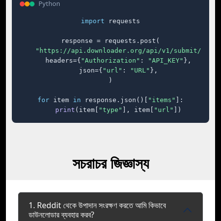
Python
import
 requests

response = requests.post(

"https://api.downloader.org/api/v1/submit/"
,

    headers={
"Authorization"
: 
"API_KEY"
},

    json={
"url"
: 
"URL"
},

)

for
 item 
in
 response.json()[
"items"
]:

print
(item[
"type"
], item[
"url"
])
সচরাচর জিজ্ঞাস্য
1. Reddit থেকে উপাদান সংরক্ষণ করতে আমি কিভাবে
ডাউনলোডার ব্যবহার করব?