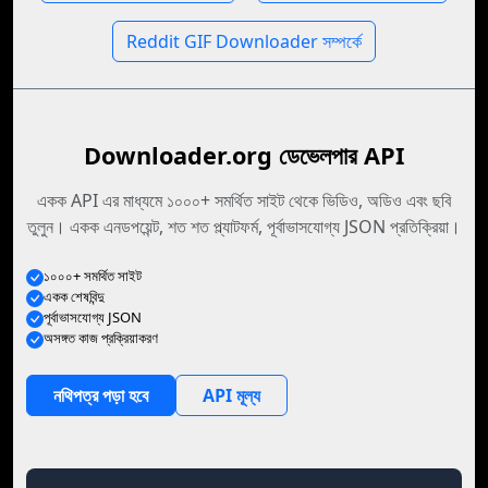
Reddit GIF Downloader সম্পর্কে
Downloader.org ডেভেলপার API
একক API এর মাধ্যমে ১০০০+ সমর্থিত সাইট থেকে ভিডিও, অডিও এবং ছবি
তুলুন। একক এনডপয়েন্ট, শত শত প্ল্যাটফর্ম, পূর্বাভাসযোগ্য JSON প্রতিক্রিয়া।
১০০০+ সমর্থিত সাইট
একক শেষবিন্দু
পূর্বাভাসযোগ্য JSON
অসঙ্গত কাজ প্রক্রিয়াকরণ
নথিপত্র পড়া হবে
API মূল্য