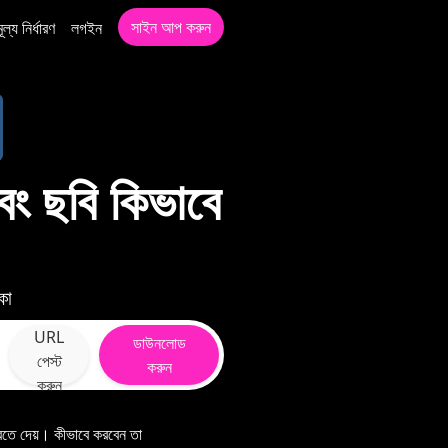
সাইন আপ করুন
মূল্য নির্ধারণ
লগইন
 ছবি কিভাবে
কা
URL
ডাউনলোড
পেস্ট
করুন
করুন
দেয়। কীভাবে করবেন তা