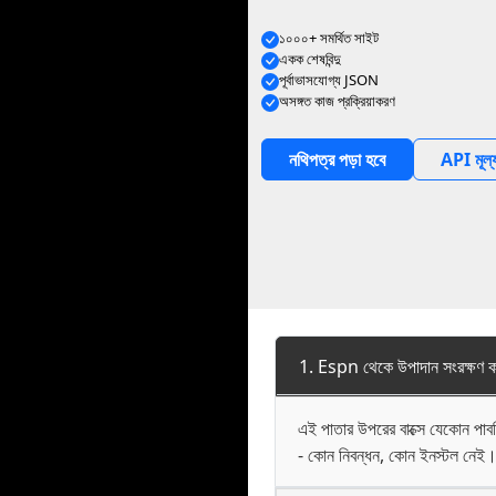
১০০০+ সমর্থিত সাইট
একক শেষবিন্দু
পূর্বাভাসযোগ্য JSON
অসঙ্গত কাজ প্রক্রিয়াকরণ
নথিপত্র পড়া হবে
API মূল্
1. Espn থেকে উপাদান সংরক্ষণ ক
এই পাতার উপরের বাক্সে যেকোন প
- কোন নিবন্ধন, কোন ইনস্টল নেই