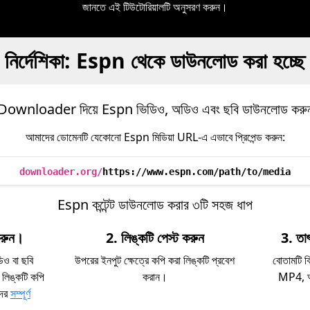
জানতে এই টিউটোরিয়ালটি অনুসরণ করুন।
নির্দেশিকা: Espn থেকে ডাউনলোড করা হচ্ছে
Downloader দিয়ে Espn ভিডিও, অডিও এবং ছবি ডাউনলোড করু
আমাদের ডোমেনটি যেকোনো Espn মিডিয়া URL-এ এভাবে প্রিপেন্ড করুন:
downloader.org/
https://www.espn.com/path/to/media
Espn কন্টেন্ট ডাউনলোড করার ৩টি সহজ ধাপ
করুন।
2. লিঙ্কটি পেস্ট করুন
3. তা
ও বা ছবি
উপরের ইনপুট ক্ষেত্রে কপি করা লিঙ্কটি প্রবেশ
বোতামটি ক
 লিঙ্কটি কপি
করান।
MP4, অড
দের
সম্পূর্ণ