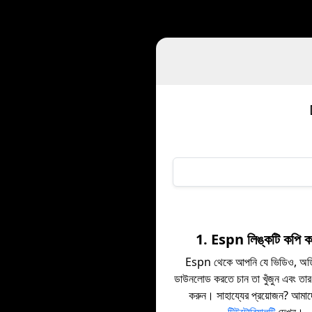
1. Espn লিঙ্কটি কপি 
Espn থেকে আপনি যে ভিডিও, অডি
ডাউনলোড করতে চান তা খুঁজুন এবং তার
করুন। সাহায্যের প্রয়োজন? আমা