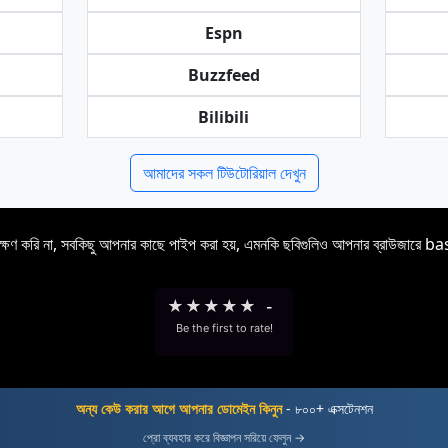
Espn
Buzzfeed
Bilibili
আমাদের সকল টিউটোরিয়াল দেখুন
রক্ষণ করি না, সবকিছু আপনার কাছে পাইপ করা হয়, এমনকি ছবিগুলিও আপনার ব্রাউজারে b
★
★
★
★
★
-
Be the first to rate!
অন্য কেউ করার আগে আপনার ডোমেইন কিনুন
- ৮০০+ এক্সটেনশন
প্রো ব্যবহার করে বিজ্ঞাপন সরিয়ে ফেলুন →