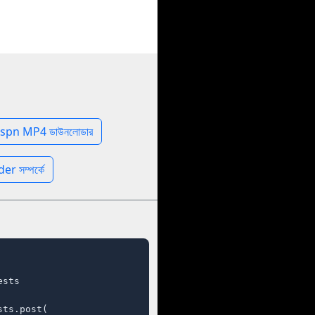
spn MP4 ডাউনলোডার
 সম্পর্কে
sts

ts.post(
