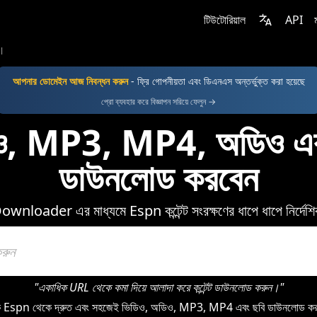
টিউটোরিয়াল
API
l
আপনার ডোমেইন আজ নিবন্ধন করুন
- ফ্রি গোপনীয়তা এবং ডিএনএস অন্তর্ভুক্ত করা হয়েছে
প্রো ব্যবহার করে বিজ্ঞাপন সরিয়ে ফেলুন →
, MP3, MP4, অডিও এবং
ডাউনলোড করবেন
ownloader এর মাধ্যমে Espn কন্টেন্ট সংরক্ষণের ধাপে ধাপে নির্দেশি
"একাধিক URL থেকে কমা দিয়ে আলাদা করে কন্টেন্ট ডাউনলোড করুন।"
pn থেকে দ্রুত এবং সহজেই ভিডিও, অডিও, MP3, MP4 এবং ছবি ডাউনলোড করতে 