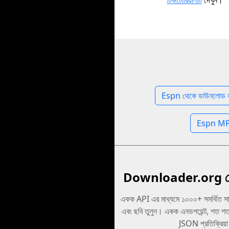
টিউটোরিয়ালটি
দেখুন।
Espn থেকে ডাউনলোড 
Espn MP3
Downloader.org ডে
একক API এর মাধ্যমে ১০০০+ সমর্থিত স
এবং ছবি তুলুন। একক এনডপয়েন্ট, শত শত প্ল
JSON প্রতিক্রিয়