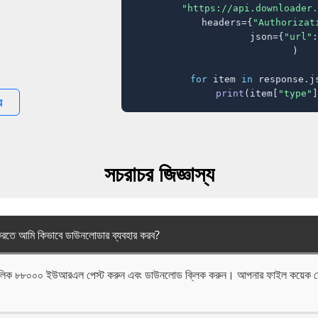
"https://api.downloader.
    headers={
"Authorizat
    json={
"url"
:
)

for
 item 
in
 response.j
print
(item[
"type"
]
য
সচরাচর জিজ্ঞাস্য
রতে আমি কিভাবে ডাউনলোডার ব্যবহার করব?
াবলিক ৮৮০০০ ইউআরএল পেস্ট করুন এবং ডাউনলোড ক্লিক করুন। আপনার ফাইল কয়েক সেকেন
।