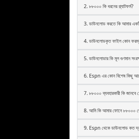
2. ৮৮০০০ কি ধরনের প্ল্যাটফর্ম?
3. ডাউনলোড করতে কি আমার একটি
4. ডাউনলোডকৃত ফাইল কোন ফরম্য
5. ডাউনলোডার কি মূল গুণমান সংরক
6. Espn এর কোন বিশেষ কিছু আছ
7. ৮৮০০০ ব্যবহারকারী কি জানবে
8. আমি কি আমার ফোনে ৮৮০০০ থ
9. Espn থেকে ডাউনলোড কত দ্