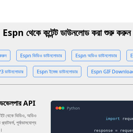
Espn থেকে কন্টেন্ট ডাউনলোড করা শুরু করুন
করুন
Espn ভিডিও ডাউনলোডার
Espn অডিও ডাউনলোডার
E
 ডাউনলোডার
Espn ইমেজ ডাউনলোডার
Espn GIF Downloader
ভেলপার API
Python
াইট থেকে ভিডিও, অডিও
import
 reque
্যাটফর্ম, পূর্বাভাসযোগ্য
া।
response = reques