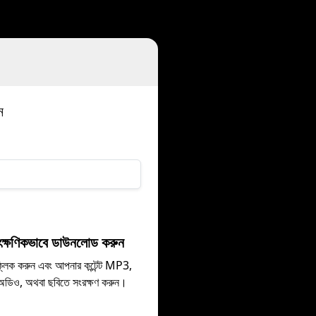
ন
ৎক্ষণিকভাবে ডাউনলোড করুন
্লিক করুন এবং আপনার কন্টেন্ট MP3,
িও, অথবা ছবিতে সংরক্ষণ করুন।