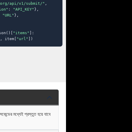
org/api/v1/submit/"
,

ion"
: 
"API_KEY"
},

 
"URL"
},

son()[
"items"
]:

, item[
"url"
])
্ডের মধ্যেই প্রস্তুত হয়ে যাবে