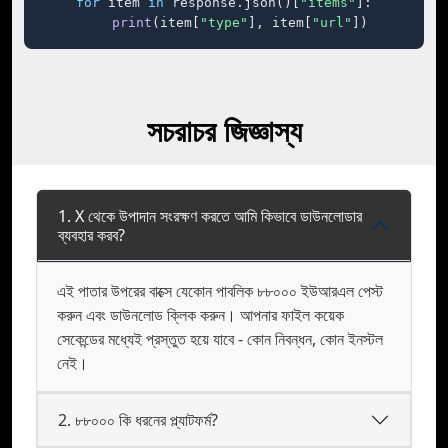
for
 item 
in
 response.json()[
"items"
]:

print
(item[
"type"
], item[
"url"
])
সচরাচর জিজ্ঞাস্য
1. X থেকে উপাদান সংরক্ষণ করতে আমি কিভাবে ডাউনলোডার
ব্যবহার করব?
এই পাতার উপরের বাক্সে যেকোন পাবলিক ৮৮০০০ ইউআরএল পেস্ট
করুন এবং ডাউনলোড ক্লিক করুন। আপনার ফাইল কয়েক
সেকেন্ডের মধ্যেই প্রস্তুত হয়ে যাবে - কোন নিবন্ধন, কোন ইনস্টল
নেই।
2. ৮৮০০০ কি ধরনের প্ল্যাটফর্ম?