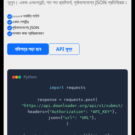
তুলুন। একক এনডপয়েন্ট, শত শত প্ল্যাটফর্ম, পূর্বাভাসযোগ্য JSON প্রতিক্রিয়া।
১০০০+ সমর্থিত সাইট
একক শেষবিন্দু
পূর্বাভাসযোগ্য JSON
অসঙ্গত কাজ প্রক্রিয়াকরণ
নথিপত্র পড়া হবে
API মূল্য
Python
import
 requests

response = requests.post(

"https://api.downloader.org/api/v1/submit/"
,

    headers={
"Authorization"
: 
"API_KEY"
},

    json={
"url"
: 
"URL"
},

)
