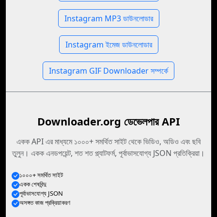
Instagram MP3 ডাউনলোডার
Instagram ইমেজ ডাউনলোডার
Instagram GIF Downloader সম্পর্কে
Downloader.org ডেভেলপার API
একক API এর মাধ্যমে ১০০০+ সমর্থিত সাইট থেকে ভিডিও, অডিও এবং ছবি
তুলুন। একক এনডপয়েন্ট, শত শত প্ল্যাটফর্ম, পূর্বাভাসযোগ্য JSON প্রতিক্রিয়া।
১০০০+ সমর্থিত সাইট
একক শেষবিন্দু
পূর্বাভাসযোগ্য JSON
অসঙ্গত কাজ প্রক্রিয়াকরণ