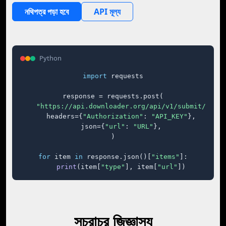
নথিপত্র পড়া হবে
API মূল্য
Python
import
 requests

response = requests.post(

"https://api.downloader.org/api/v1/submit/"
,

    headers={
"Authorization"
: 
"API_KEY"
},

    json={
"url"
: 
"URL"
},

)

for
 item 
in
 response.json()[
"items"
]:

print
(item[
"type"
], item[
"url"
])
সচরাচর জিজ্ঞাস্য