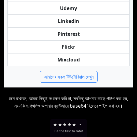
Udemy
Linkedin
Pinterest
Flickr
Mixcloud
আমাদের সকল টিউটোরিয়াল দেখুন
মনে রাখবেন, আমরা কিছুই সংরক্ষণ করি না, সবকিছু আপনার কাছে পাইপ করা হয়,
এমনকি ছবিগুলিও আপনার ব্রাউজারে base64 হিসেবে পাইপ করা হয়।
★
★
★
★
★
-
Be the first to rate!