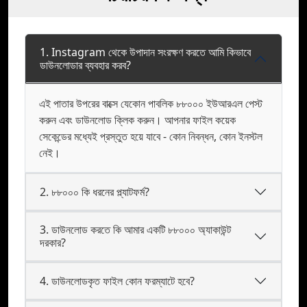
1. Instagram থেকে উপাদান সংরক্ষণ করতে আমি কিভাবে
ডাউনলোডার ব্যবহার করব?
এই পাতার উপরের বাক্সে যেকোন পাবলিক ৮৮০০০ ইউআরএল পেস্ট
করুন এবং ডাউনলোড ক্লিক করুন। আপনার ফাইল কয়েক
সেকেন্ডের মধ্যেই প্রস্তুত হয়ে যাবে - কোন নিবন্ধন, কোন ইনস্টল
নেই।
2. ৮৮০০০ কি ধরনের প্ল্যাটফর্ম?
3. ডাউনলোড করতে কি আমার একটি ৮৮০০০ অ্যাকাউন্ট
দরকার?
4. ডাউনলোডকৃত ফাইল কোন ফরম্যাটে হবে?