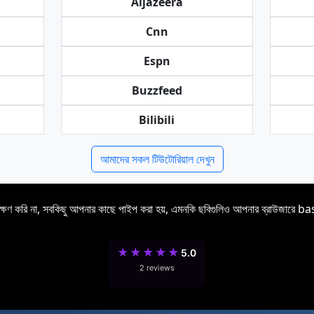
Aljazeera
Cnn
Espn
Buzzfeed
Bilibili
আমাদের সকল টিউটোরিয়াল দেখুন
রক্ষণ করি না, সবকিছু আপনার কাছে পাইপ করা হয়, এমনকি ছবিগুলিও আপনার ব্রাউজারে b
★
★
★
★
★
5.0
2 reviews