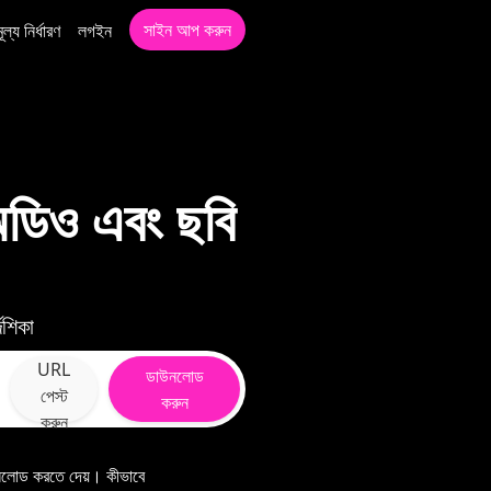
সাইন আপ করুন
মূল্য নির্ধারণ
লগইন
িও এবং ছবি
েশিকা
URL
ডাউনলোড
পেস্ট
করুন
করুন
োড করতে দেয়। কীভাবে