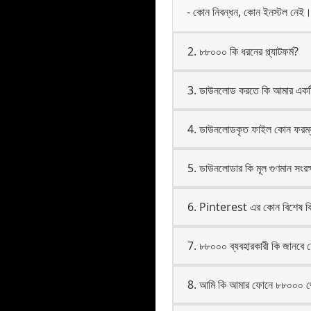
- কোন নিবন্ধন, কোন ইনস্টল নেই
2. ৮৮০০০ কি ধরনের প্ল্যাটফর্ম?
3. ডাউনলোড করতে কি আমার একটি
4. ডাউনলোডকৃত ফাইল কোন ফরম্য
5. ডাউনলোডার কি মূল গুণমান সংরক
6. Pinterest এর কোন বিশেষ কি
7. ৮৮০০০ ব্যবহারকারী কি জানবে
8. আমি কি আমার ফোনে ৮৮০০০ থ