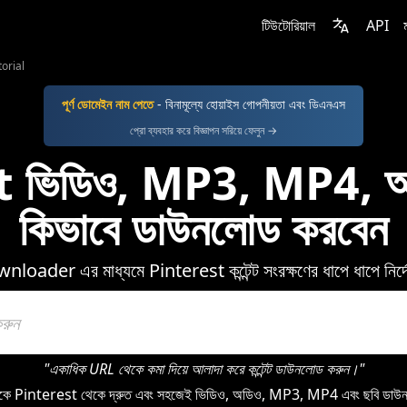
টিউটোরিয়াল
API
torial
পূর্ণ ডোমেইন নাম পেতে
- বিনামূল্যে হোয়াইস গোপনীয়তা এবং ডিএনএস
প্রো ব্যবহার করে বিজ্ঞাপন সরিয়ে ফেলুন →
 ভিডিও, MP3, MP4, অড
কিভাবে ডাউনলোড করবেন
loader এর মাধ্যমে Pinterest কন্টেন্ট সংরক্ষণের ধাপে ধাপে নির্দ
"একাধিক URL থেকে কমা দিয়ে আলাদা করে কন্টেন্ট ডাউনলোড করুন।"
interest থেকে দ্রুত এবং সহজেই ভিডিও, অডিও, MP3, MP4 এবং ছবি ডাউনল