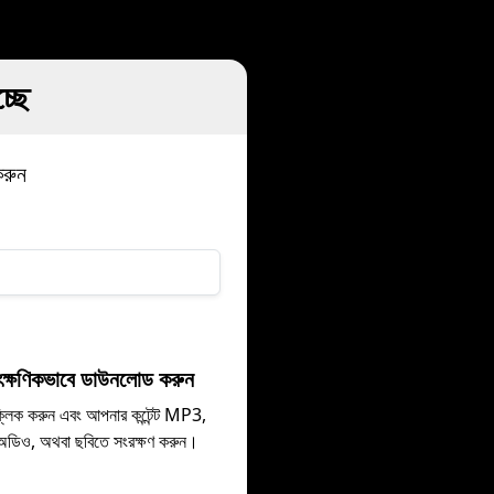
্ছে
রুন
ৎক্ষণিকভাবে ডাউনলোড করুন
্লিক করুন এবং আপনার কন্টেন্ট MP3,
িও, অথবা ছবিতে সংরক্ষণ করুন।