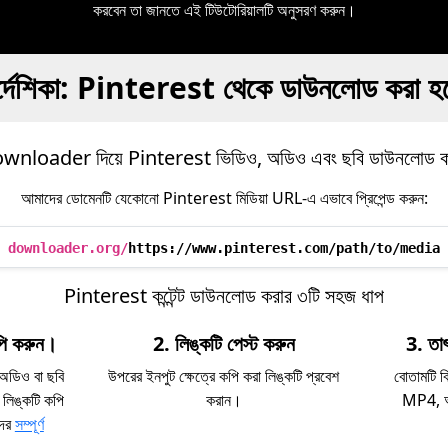
করবেন তা জানতে এই টিউটোরিয়ালটি অনুসরণ করুন।
র্দেশিকা: Pinterest থেকে ডাউনলোড করা হচ
wnloader দিয়ে Pinterest ভিডিও, অডিও এবং ছবি ডাউনলোড ক
আমাদের ডোমেনটি যেকোনো Pinterest মিডিয়া URL-এ এভাবে প্রিপেন্ড করুন:
downloader.org/
https://www.pinterest.com/path/to/media
Pinterest কন্টেন্ট ডাউনলোড করার ৩টি সহজ ধাপ
ি করুন।
2. লিঙ্কটি পেস্ট করুন
3. তা
অডিও বা ছবি
উপরের ইনপুট ক্ষেত্রে কপি করা লিঙ্কটি প্রবেশ
বোতামটি ক
 লিঙ্কটি কপি
করান।
MP4, অড
দের
সম্পূর্ণ