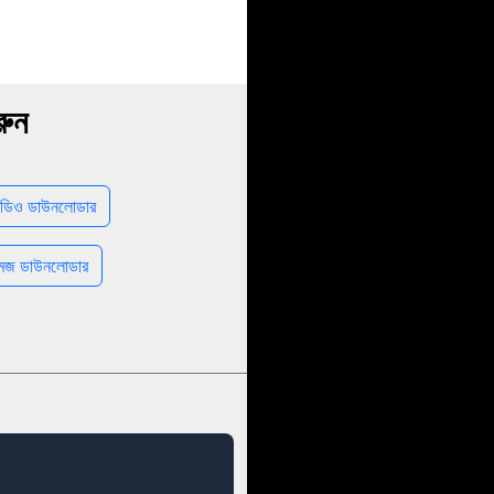
রুন
ডিও ডাউনলোডার
েজ ডাউনলোডার