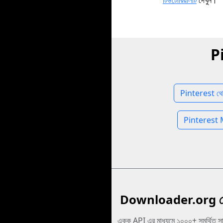
টিউটোরিয়ালটি
দেখুন।
Pi
Pinterest থে
Pinterest 
Downloader.org ডে
একক API এর মাধ্যমে ১০০০+ সমর্থিত স