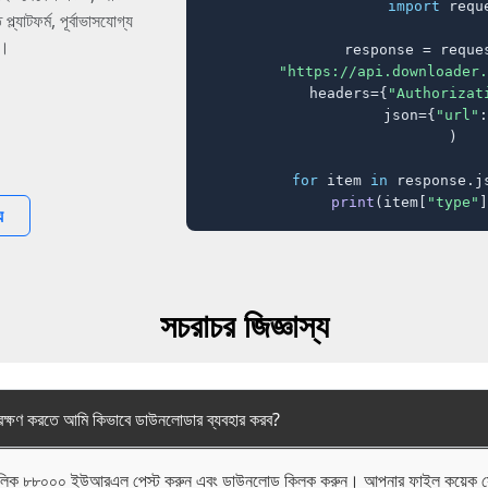
import
 reque
্যাটফর্ম, পূর্বাভাসযোগ্য
া।
response = reques
"https://api.downloader.
    headers={
"Authorizat
    json={
"url"
:
)

for
 item 
in
 response.j
print
(item[
"type"
]
য
সচরাচর জিজ্ঞাস্য
্ষণ করতে আমি কিভাবে ডাউনলোডার ব্যবহার করব?
াবলিক ৮৮০০০ ইউআরএল পেস্ট করুন এবং ডাউনলোড ক্লিক করুন। আপনার ফাইল কয়েক সেকেন