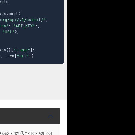
sts

ts.post(

org/api/v1/submit/"
,

ion"
: 
"API_KEY"
},

 
"URL"
},

son()[
"items"
]:

, item[
"url"
])
্ডের মধ্যেই প্রস্তুত হয়ে যাবে