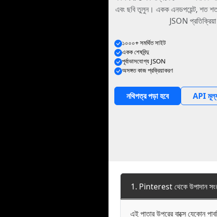
এবং ছবি তুলুন। একক এনডপয়েন্ট, শত শত প্ল
JSON প্রতিক্রিয়
১০০০+ সমর্থিত সাইট
একক শেষবিন্দু
পূর্বাভাসযোগ্য JSON
অসঙ্গত কাজ প্রক্রিয়াকরণ
নথিপত্র পড়া হবে
API মূল্
1. Pinterest থেকে উপাদান সংরক
এই পাতার উপরের বাক্সে যেকোন প